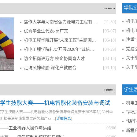
学院
机电工
焦作大学与河南省弘力源电力工程有限公司举
[11-30]
机电
优秀毕业生代表-高广东
[06-07]
注重“
机电工程学院开展“未来工匠”主题阅读领航
[06-18]
党建
机电工程学院扎实开展2026年“诚信校园行”
[04-29]
关于
访企拓岗进万方 校企协同育人才
[03-13]
4
5
关于
走访风神轮胎 深化产教融合
[03-10]
学生
学生技能大赛——机电智能化装备安装与调试
机电工
学生技能大赛——机电智能化装备安装与调试竞赛于2025年5月30日举
“声动
对接先进制造业发展趋势和产业…[
详细信息
]
“铸牢
——工业机器人操作与运维
06/06
新程启