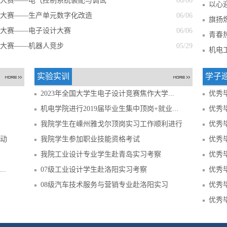
大赛——电气控制系统装配与调试
06/06
以心迎
大赛——生产单元数字化改造
06/06
旗扬
大赛——电子设计大赛
06/06
青春热
大赛——机器人竞步
05/29
机电
实验实训
学子
2023年全国大学生电子设计竞赛焦作大学...
优秀
机电学院进行2019届毕业生集中顶岗+就业...
优秀
我院学生在嵊州雅戈尔顶岗实习工作顺利进行
优秀
动
我院学生参加职业技能资格考试
优秀
我院工业设计专业学生赴青岛实习考察
优秀
.
07级工业设计学生赴洛阳实习考察
优秀
08级汽车技术服务与营销专业赴洛阳实习
优秀
优秀