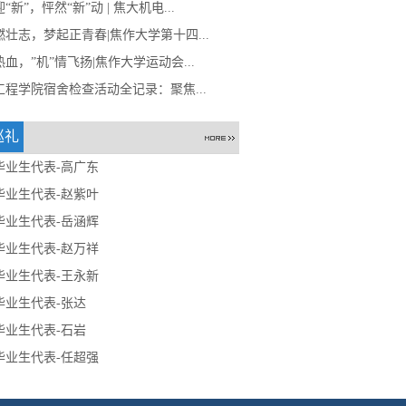
“新”，怦然“新”动 | 焦大机电...
燃壮志，梦起正青春|焦作大学第十四...
血，”机”情飞扬|焦作大学运动会...
工程学院宿舍检查活动全记录：聚焦...
巡礼
毕业生代表-高广东
毕业生代表-赵紫叶
毕业生代表-岳涵辉
毕业生代表-赵万祥
毕业生代表-王永新
毕业生代表-张达
毕业生代表-石岩
毕业生代表-任超强