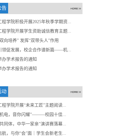
公告
程学院积极开展2025年秋季学期资...
工程学院开展学生资助诚信教育主题...
双向培养” 发挥“双带头人”作用
引领促发展，校企合作谱新篇——机...
举办学术报告的通知
举办学术报告的通知
活动
程学院开展“未来工匠”主题阅读...
机电，音你闪耀”———校园十佳...
共同体，中华一家亲”演讲赛落幕...
航，与你“会”面｜学生会新老生...